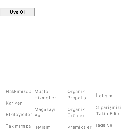
Üye Ol
Bültene Kayıt Ol
HAKKIMIZDA
İLETİŞİM
KATEGORİLER
MÜŞTERİ
HİZMETLERİ
Hakkımızda
Müşteri
Organik
İletişim
Hizmetleri
Propolis
Kariyer
Siparişinizi
Mağazayı
Organik
Takip Edin
Etkileyiciler
Bul
Ürünler
İade ve
Takımımıza
İletişim
Premiksler