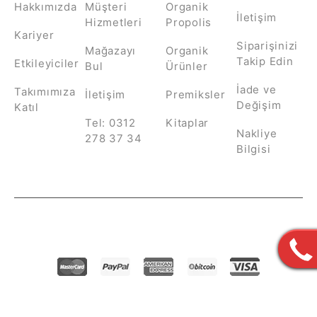
HİZMETLERİ
Hakkımızda
Müşteri
Organik
İletişim
Hizmetleri
Propolis
Kariyer
Siparişinizi
Mağazayı
Organik
Takip Edin
Etkileyiciler
Bul
Ürünler
İade ve
Takımımıza
İletişim
Premiksler
Değişim
Katıl
Tel: 0312
Kitaplar
Nakliye
278 37 34
Bilgisi
© Arı Farma. All Rights Reserved.