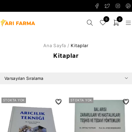
0
0
Ana Sayfa
/
Kitaplar
Kitaplar
Varsayılan Sıralama
STOKTA YOK
STOKTA YOK