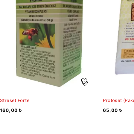
Streset Forte
Protoset (Pak
160,00
₺
65,00
₺