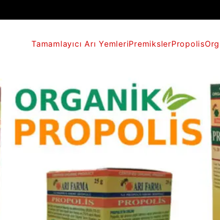
Tamamlayıcı Arı Yemleri
Premiksler
Propolis
Org