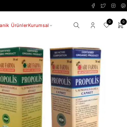
0
0
anik Ürünler
Kurumsal