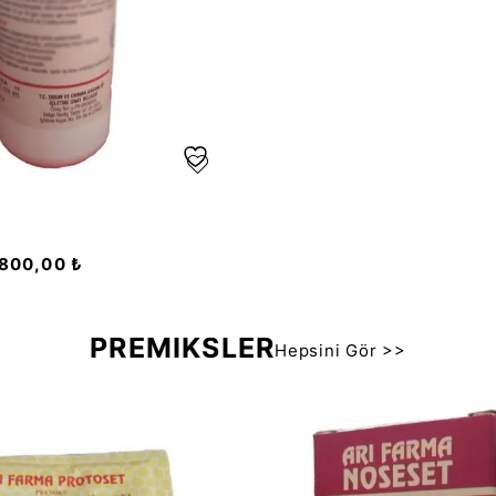
.800,00
₺
PREMİKSLER
Hepsini Gör