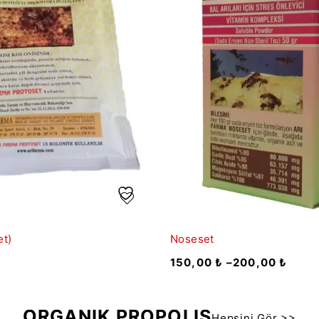
et)
Noseset
150,00
₺
–
200,00
₺
ORGANİK PROPOLİS
Hepsini Gör