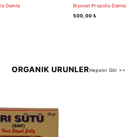
lis Damla
Biyoset Propolis Damla
500,00
₺
ORGANİK ÜRÜNLER
Hepsini Gör