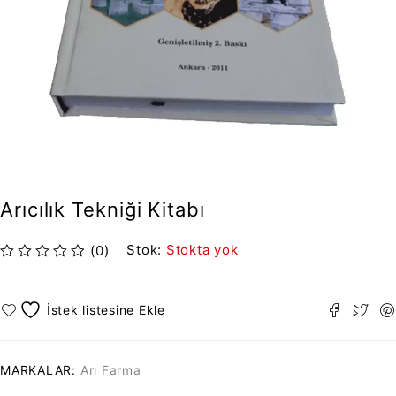
Arıcılık Tekniği Kitabı
Stok:
Stokta yok
(0)
5 üzerinden
oy aldı
MARKALAR:
Arı Farma