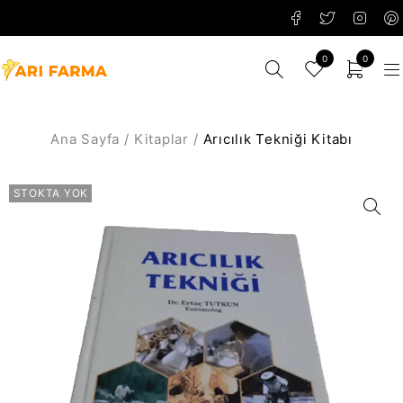
0
0
Ana Sayfa
/
Kitaplar
/
Arıcılık Tekniği Kitabı
STOKTA YOK