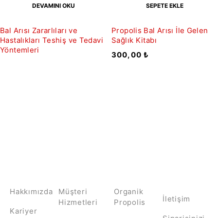
DEVAMINI OKU
SEPETE EKLE
Bal Arısı Zararlıları ve
Propolis Bal Arısı İle Gelen
Hastalıkları Teshiş ve Tedavi
Sağlık Kitabı
Yöntemleri
300,00
₺
Bültene Kayıt Ol
HAKKIMIZDA
İLETİŞİM
KATEGORİLER
MÜŞTERİ
HİZMETLERİ
Hakkımızda
Müşteri
Organik
İletişim
Hizmetleri
Propolis
Kariyer