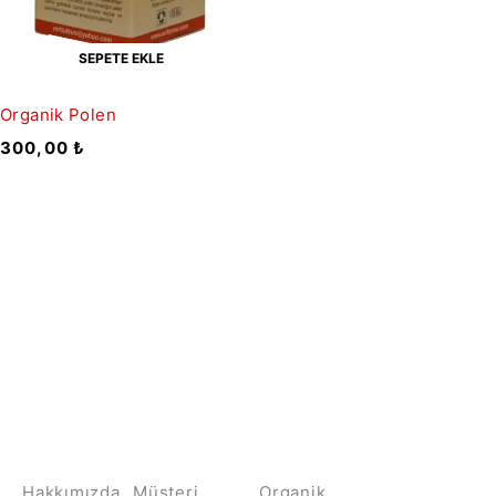
SEPETE EKLE
Organik Polen
300,00
₺
Bültene Kayıt Ol
HAKKIMIZDA
İLETİŞİM
KATEGORİLER
MÜŞTERİ
HİZMETLERİ
Hakkımızda
Müşteri
Organik