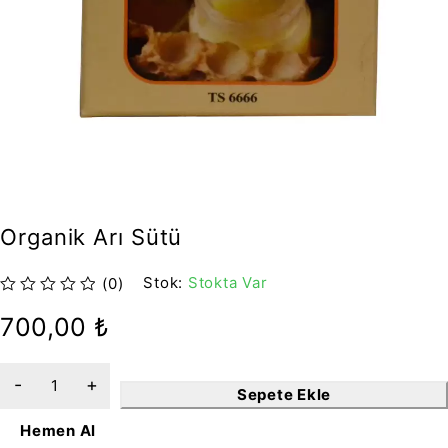
Organik Arı Sütü
Stok:
Stokta Var
(0)
5 üzerinden
oy aldı
700,00
₺
Sepete Ekle
Hemen Al