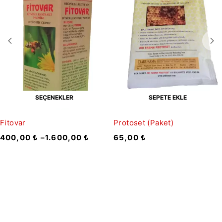
SEÇENEKLER
SEPETE EKLE
Fitovar
Protoset (Paket)
400,00
₺
–
1.600,00
₺
65,00
₺
Bültene Kayıt Ol