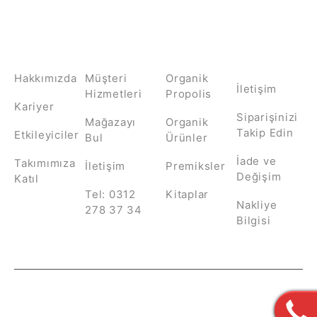
HAKKIMIZDA
İLETİŞİM
KATEGORİLER
MÜŞTERİ
HİZMETLERİ
Hakkımızda
Müşteri
Organik
İletişim
Hizmetleri
Propolis
Kariyer
Siparişinizi
Mağazayı
Organik
Takip Edin
Etkileyiciler
Bul
Ürünler
İade ve
Takımımıza
İletişim
Premiksler
Değişim
Katıl
Tel: 0312
Kitaplar
Nakliye
278 37 34
Bilgisi