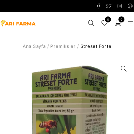
0
0
Ana Sayfa
/
Premiksler
/
Streset Forte