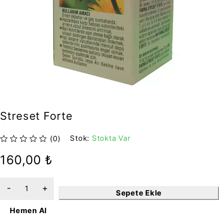
Streset Forte
Stok:
Stokta Var
(0)
5 üzerinden
oy aldı
160,00
₺
Sepete Ekle
Hemen Al